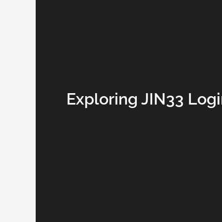
Exploring JIN33 Lo