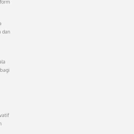
tform
a
a dan
ala
 bagi
atif
n