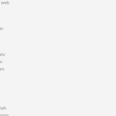
s web
in
atu
i.
ses
lah
engan