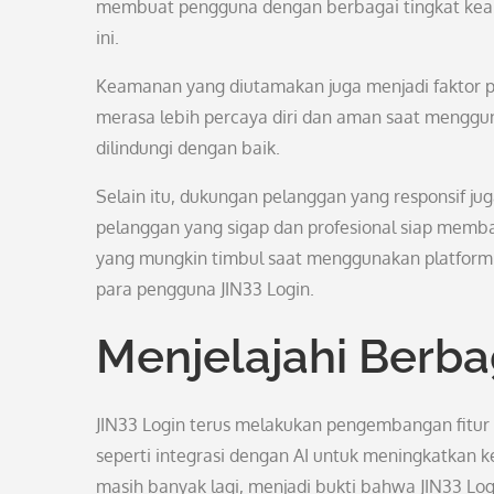
membuat pengguna dengan berbagai tingkat kea
ini.
Keamanan yang diutamakan juga menjadi faktor p
merasa lebih percaya diri dan aman saat menggu
dilindungi dengan baik.
Selain itu, dukungan pelanggan yang responsif ju
pelanggan yang sigap dan profesional siap mem
yang mungkin timbul saat menggunakan platform 
para pengguna JIN33 Login.
Menjelajahi Berbag
JIN33 Login terus melakukan pengembangan fitur 
seperti integrasi dengan AI untuk meningkatkan keam
masih banyak lagi, menjadi bukti bahwa JIN33 Lo