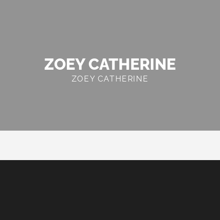
ZOEY CATHERINE
ZOEY CATHERINE