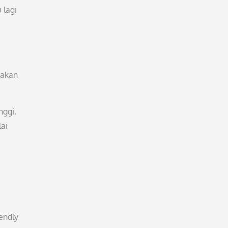
 lagi
nakan
nggi,
ai
endly