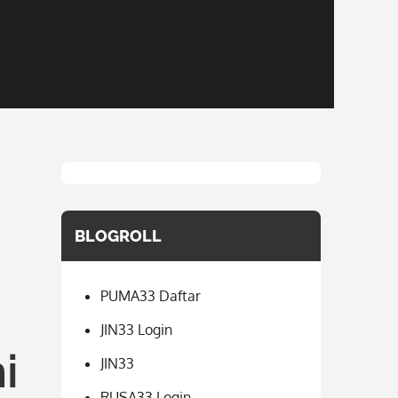
BLOGROLL
PUMA33 Daftar
JIN33 Login
i
JIN33
RUSA33 Login