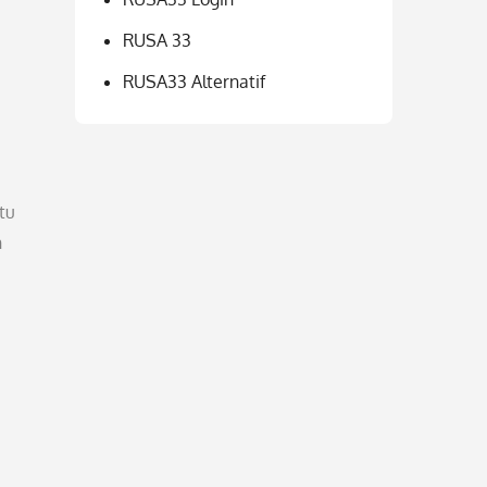
RUSA 33
RUSA33 Alternatif
tu
n