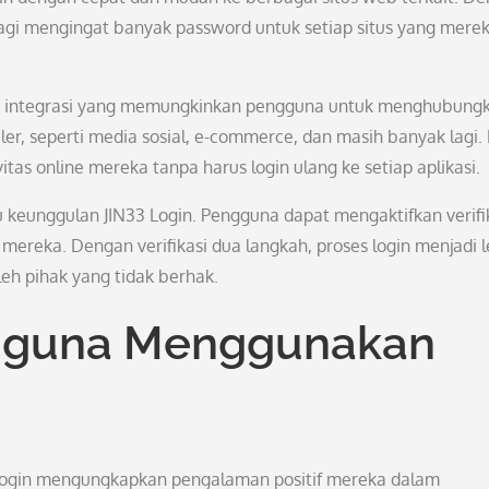
agi mengingat banyak password untuk setiap situs yang mere
fitur integrasi yang memungkinkan pengguna untuk menghubung
er, seperti media sosial, e-commerce, dan masih banyak lagi.
s online mereka tanpa harus login ulang ke setiap aplikasi.
 keunggulan JIN33 Login. Pengguna dapat mengaktifkan verifi
reka. Dengan verifikasi dua langkah, proses login menjadi l
leh pihak yang tidak berhak.
gguna Menggunakan
ogin mengungkapkan pengalaman positif mereka dalam