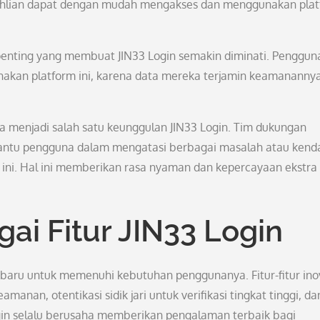
hlian dapat dengan mudah mengakses dan menggunakan pla
enting yang membuat JIN33 Login semakin diminati. Penggun
nakan platform ini, karena data mereka terjamin keamananny
ga menjadi salah satu keunggulan JIN33 Login. Tim dukungan
bantu pengguna dalam mengatasi berbagai masalah atau kend
ini. Hal ini memberikan rasa nyaman dan kepercayaan ekstra
ai Fitur JIN33 Login
baru untuk memenuhi kebutuhan penggunanya. Fitur-fitur inov
anan, otentikasi sidik jari untuk verifikasi tingkat tinggi, da
gin selalu berusaha memberikan pengalaman terbaik bagi