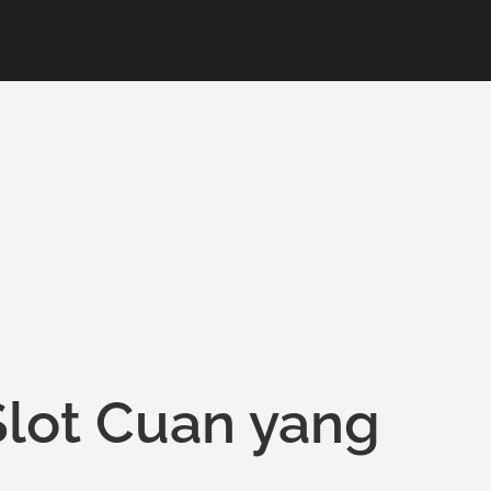
Slot Cuan yang