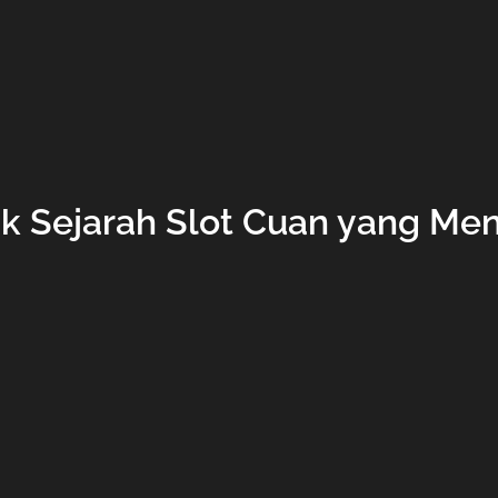
ak Sejarah Slot Cuan yang Men