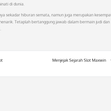
nati di dunia.
hanya sekadar hiburan semata, namun juga merupakan kesempa
enarik. Tetaplah bertanggung jawab dalam bermain judi dan
.
ot
Menjejak Sejarah Slot Maxwin