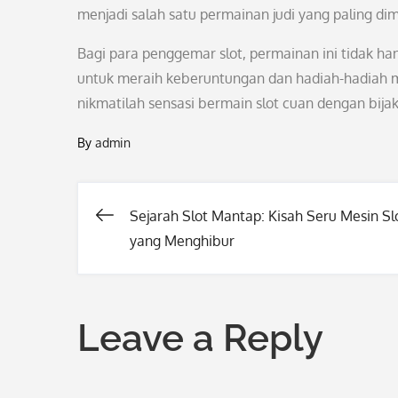
menjadi salah satu permainan judi yang paling dimi
Bagi para penggemar slot, permainan ini tidak 
untuk meraih keberuntungan dan hadiah-hadiah m
nikmatilah sensasi bermain slot cuan dengan bijak
By
admin
Sejarah Slot Mantap: Kisah Seru Mesin Sl
Post
yang Menghibur
navigation
Leave a Reply