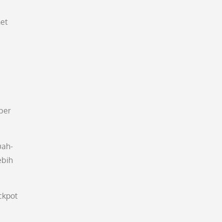
net
ber
uah-
ebih
ackpot