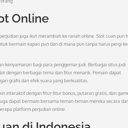
 orang.
t Online
perjudian juga ikut merambah ke ranah online. Slot cuan pun h
tuk bermain kapan pun dan di mana pun tanpa harus pergi ke
 kenyamanan bagi para penggemar judi. Berbagai situs judi
lot dengan berbagai tema dan fitur menarik. Pemain dapat
gan grafis dan efek suara yang berkualitas.
n interaktif dengan fitur-fitur bonus, putaran gratis, dan gam
juga dapat bermain bersama teman-teman mereka secara dar
erapa platform perjudian online.
uan di Indonesia