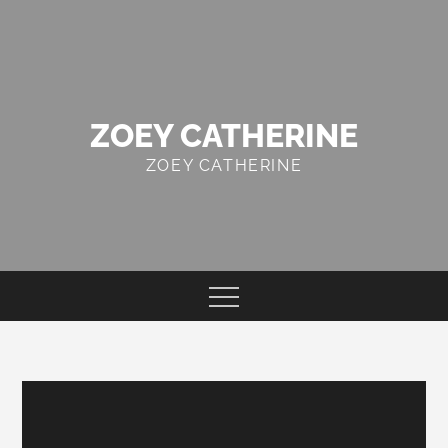
Skip
to
content
ZOEY CATHERINE
ZOEY CATHERINE