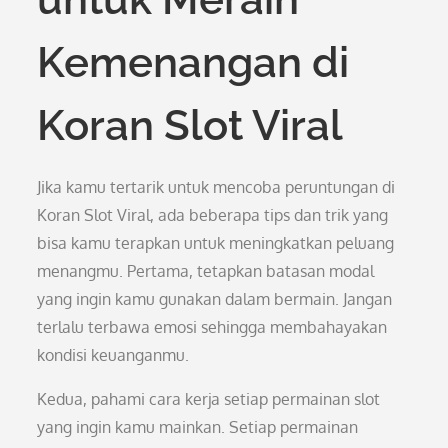
Kemenangan di
Koran Slot Viral
Jika kamu tertarik untuk mencoba peruntungan di
Koran Slot Viral, ada beberapa tips dan trik yang
bisa kamu terapkan untuk meningkatkan peluang
menangmu. Pertama, tetapkan batasan modal
yang ingin kamu gunakan dalam bermain. Jangan
terlalu terbawa emosi sehingga membahayakan
kondisi keuanganmu.
Kedua, pahami cara kerja setiap permainan slot
yang ingin kamu mainkan. Setiap permainan