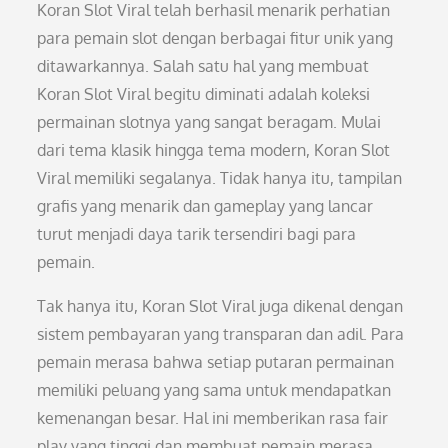
Koran Slot Viral telah berhasil menarik perhatian
para pemain slot dengan berbagai fitur unik yang
ditawarkannya. Salah satu hal yang membuat
Koran Slot Viral begitu diminati adalah koleksi
permainan slotnya yang sangat beragam. Mulai
dari tema klasik hingga tema modern, Koran Slot
Viral memiliki segalanya. Tidak hanya itu, tampilan
grafis yang menarik dan gameplay yang lancar
turut menjadi daya tarik tersendiri bagi para
pemain.
Tak hanya itu, Koran Slot Viral juga dikenal dengan
sistem pembayaran yang transparan dan adil. Para
pemain merasa bahwa setiap putaran permainan
memiliki peluang yang sama untuk mendapatkan
kemenangan besar. Hal ini memberikan rasa fair
play yang tinggi dan membuat pemain merasa