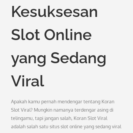
Kesuksesan
Slot Online
yang Sedang
Viral
Apakah kamu pernah mendengar tentang Koran
Slot Viral? Mungkin namanya terdengar asing di
telingamu, tapi jangan salah, Koran Slot Viral
adalah salah satu situs slot online yang sedang viral