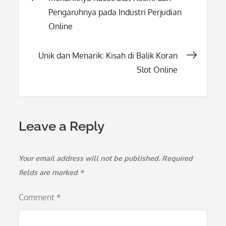
Pengaruhnya pada Industri Perjudian
navigation
Online
Unik dan Menarik: Kisah di Balik Koran
Slot Online
Leave a Reply
Your email address will not be published.
Required
fields are marked
*
Comment
*