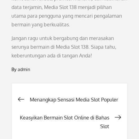
data terjamin, Media Slot 138 menjadi pilihan
utama para pengguna yang mencari pengalaman
bermain yang berkualitas.
Jangan ragu untuk bergabung dan merasakan
serunya bermain di Media Slot 138. Siapa tahu,
keberuntungan ada di tangan Anda!
By
admin
Post
Menangkap Sensasi Media Slot Populer
navigation
Keasyikan Bermain Slot Online di Bahas
Slot