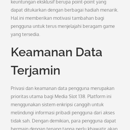
keuntungan eksklusif berupa point-point yang
dapat ditukarkan dengan berbagai hadiah menarik.
Hal ini memberikan motivasi tambahan bagi
pengguna untuk terus menjelajahi beragam game
yang tersedia.
Keamanan Data
Terjamin
Privasi dan keamanan data pengguna merupakan
prioritas utama bagi Media Slot 138. Platform ini
menggunakan sistem enkripsi canggih untuk
melindungi informasi pribadi pengguna dari akses
tidak sah. Dengan demikian, para pengguna dapat
bermain dengan tenang tanpa perlu khawatir akan