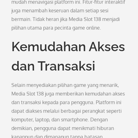
mudah menavigasi platform ini. Fitur-fitur interaktif
juga menambah keseruan dalam setiap sesi
bermain. Tidak heran jika Media Slot 138 menjadi
pilihan utama para pecinta game online.
Kemudahan Akses
dan Transaksi
Selain menyediakan pilihan game yang menarik,
Media Slot 138 juga memberikan kemudahan akses
dan transaksi kepada para pengguna. Platform ini
dapat diakses melalui berbagai perangkat seperti
komputer, laptop, dan smartphone. Dengan
demikian, pengguna dapat menikmati hiburan
kapanpun dan dimanapun tanpa batasan.