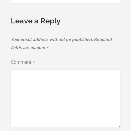
Leave a Reply
Your email address will not be published.
Required
fields are marked
*
Comment
*