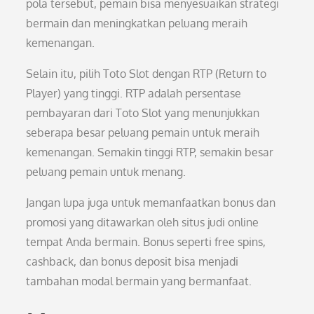
pola tersebut, pemain bisa menyesuaikan strategi
bermain dan meningkatkan peluang meraih
kemenangan.
Selain itu, pilih Toto Slot dengan RTP (Return to
Player) yang tinggi. RTP adalah persentase
pembayaran dari Toto Slot yang menunjukkan
seberapa besar peluang pemain untuk meraih
kemenangan. Semakin tinggi RTP, semakin besar
peluang pemain untuk menang.
Jangan lupa juga untuk memanfaatkan bonus dan
promosi yang ditawarkan oleh situs judi online
tempat Anda bermain. Bonus seperti free spins,
cashback, dan bonus deposit bisa menjadi
tambahan modal bermain yang bermanfaat.