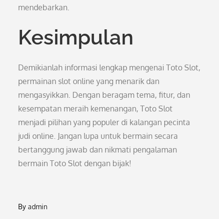
mendebarkan.
Kesimpulan
Demikianlah informasi lengkap mengenai Toto Slot,
permainan slot online yang menarik dan
mengasyikkan. Dengan beragam tema, fitur, dan
kesempatan meraih kemenangan, Toto Slot
menjadi pilihan yang populer di kalangan pecinta
judi online. Jangan lupa untuk bermain secara
bertanggung jawab dan nikmati pengalaman
bermain Toto Slot dengan bijak!
By
admin