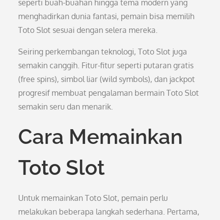
seperti buah-buahan hingga tema modern yang
menghadirkan dunia fantasi, pemain bisa memilih
Toto Slot sesuai dengan selera mereka.
Seiring perkembangan teknologi, Toto Slot juga
semakin canggih. Fitur-fitur seperti putaran gratis
(free spins), simbol liar (wild symbols), dan jackpot
progresif membuat pengalaman bermain Toto Slot
semakin seru dan menarik.
Cara Memainkan
Toto Slot
Untuk memainkan Toto Slot, pemain perlu
melakukan beberapa langkah sederhana. Pertama,