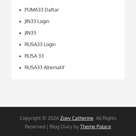
PUMA33 Daftar
JIN33 Login
JIN33
RUSA33 Login
RUSA 33
RUSA33 Alternatif
Copyright © 2026
Zoey Catherine
. All Rights
Reserved | Blog Diary by
Theme Palace