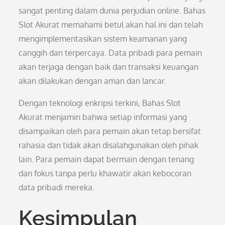
sangat penting dalam dunia perjudian online. Bahas
Slot Akurat memahami betul akan hal ini dan telah
mengimplementasikan sistem keamanan yang
canggih dan terpercaya. Data pribadi para pemain
akan terjaga dengan baik dan transaksi keuangan
akan dilakukan dengan aman dan lancar.
Dengan teknologi enkripsi terkini, Bahas Slot
Akurat menjamin bahwa setiap informasi yang
disampaikan oleh para pemain akan tetap bersifat
rahasia dan tidak akan disalahgunakan oleh pihak
lain. Para pemain dapat bermain dengan tenang
dan fokus tanpa perlu khawatir akan kebocoran
data pribadi mereka.
Kesimpulan