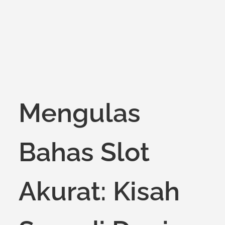
on
Mengulas
Bahas Slot
Akurat: Kisah