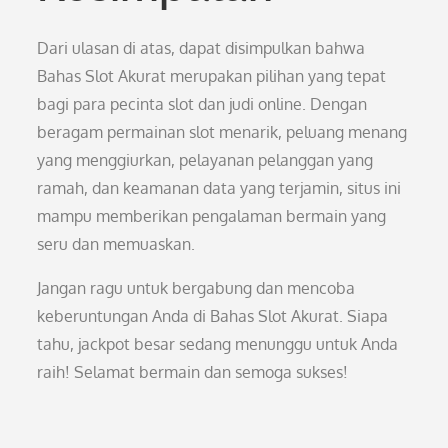
Dari ulasan di atas, dapat disimpulkan bahwa
Bahas Slot Akurat merupakan pilihan yang tepat
bagi para pecinta slot dan judi online. Dengan
beragam permainan slot menarik, peluang menang
yang menggiurkan, pelayanan pelanggan yang
ramah, dan keamanan data yang terjamin, situs ini
mampu memberikan pengalaman bermain yang
seru dan memuaskan.
Jangan ragu untuk bergabung dan mencoba
keberuntungan Anda di Bahas Slot Akurat. Siapa
tahu, jackpot besar sedang menunggu untuk Anda
raih! Selamat bermain dan semoga sukses!