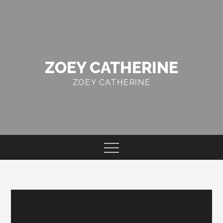
Skip
to
content
ZOEY CATHERINE
ZOEY CATHERINE