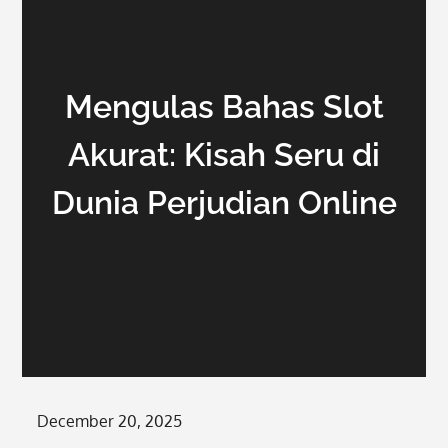
Mengulas Bahas Slot
Akurat: Kisah Seru di
Dunia Perjudian Online
Posted
December 20, 2025