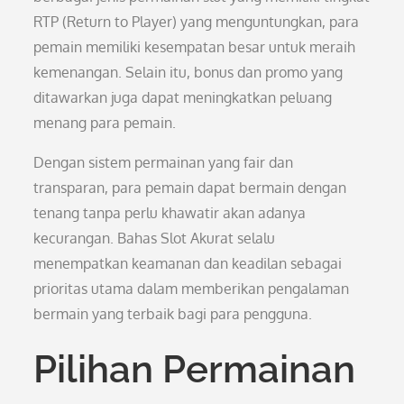
RTP (Return to Player) yang menguntungkan, para
pemain memiliki kesempatan besar untuk meraih
kemenangan. Selain itu, bonus dan promo yang
ditawarkan juga dapat meningkatkan peluang
menang para pemain.
Dengan sistem permainan yang fair dan
transparan, para pemain dapat bermain dengan
tenang tanpa perlu khawatir akan adanya
kecurangan. Bahas Slot Akurat selalu
menempatkan keamanan dan keadilan sebagai
prioritas utama dalam memberikan pengalaman
bermain yang terbaik bagi para pengguna.
Pilihan Permainan