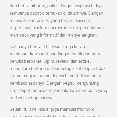
dari berita hiburan, politik, hingga inspirasi hidup,
semuanya dapat ditemukan di dalamnya. Dengan
menyajikan informasi yang terverifikasi dan
terpercaya, platform ini memberikan pengalaman
membaca yang informatif dan menyenangkan.
Tak hanya berita, The Insider juga kerap
menghadirkan sudut pandang menarik dari para
penulis berbakat. Opini, review, dan artikel
mendalam tentang berbagai topik kehidupan tidak
jarang menjadi bahan diskusi hangat di kalangan
pembaca setianya. Dengan begitu, pengunjung
situs dapat merasakan pengalaman membaca yang
berbeda setiap harinya.
Selain itu, The Insider juga memiliki fitur unik
seperti artikel interaktif dan kuis yang membuat