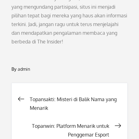
yang mengundang partisipasi, situs ini menjadi
pilihan tepat bagi mereka yang haus akan informasi
terkini. Jadi, jangan ragu untuk terus menjelajahi
dan mendapatkan pengalaman membaca yang
berbeda di The Insider!
By
admin
Post
Topansakti: Misteri di Balik Nama yang
Menarik
navigation
Topanwin: Platform Menarik untuk
Penggemar Esport