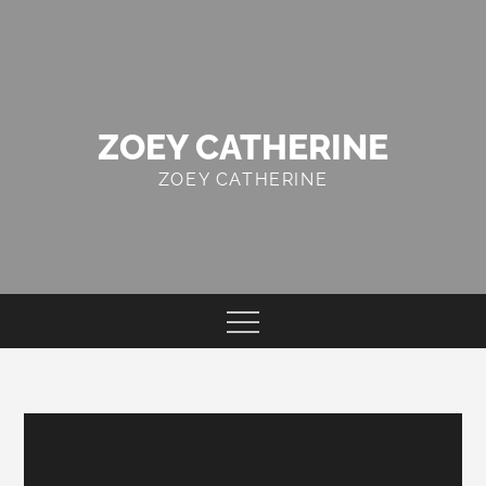
Skip
to
content
ZOEY CATHERINE
ZOEY CATHERINE