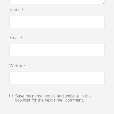
Name
*
Email
*
Website
Save my name, email, and website in this
browser for the next time I comment.