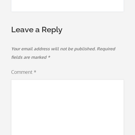
Leave a Reply
Your email address will not be published.
Required
fields are marked
*
Comment
*