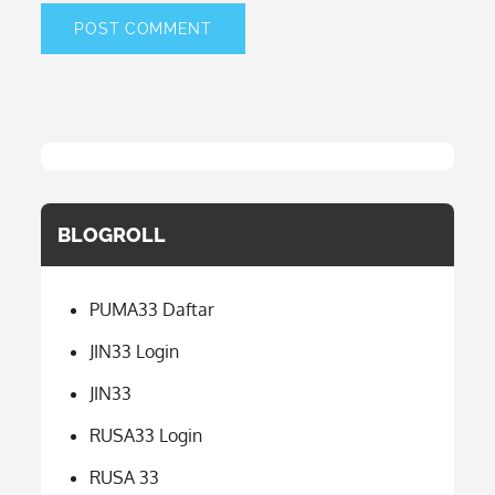
BLOGROLL
PUMA33 Daftar
JIN33 Login
JIN33
RUSA33 Login
RUSA 33