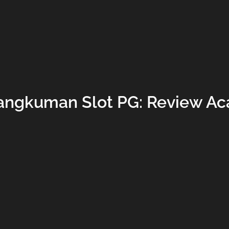
angkuman Slot PG: Review Ac