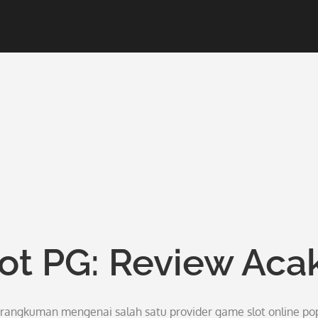
t PG: Review Aca
 rangkuman mengenai salah satu provider game slot online pop