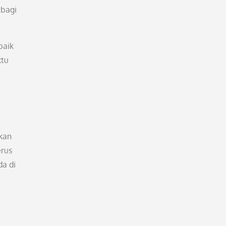
 bagi
baik
ktu
kan
erus
a di