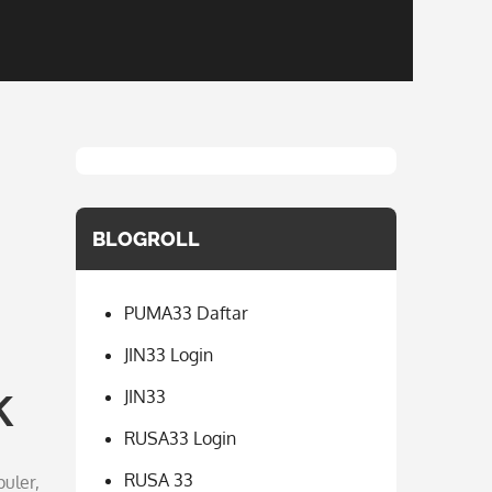
BLOGROLL
PUMA33 Daftar
JIN33 Login
k
JIN33
RUSA33 Login
RUSA 33
uler,