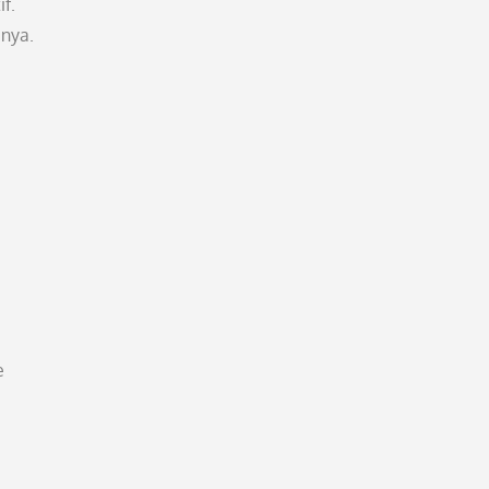
f.
anya.
e