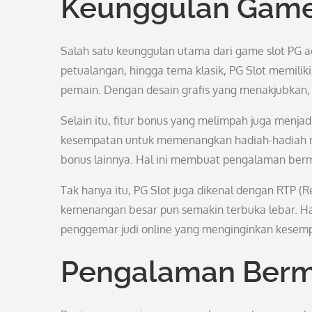
Keunggulan Game
Salah satu keunggulan utama dari game slot PG ad
petualangan, hingga tema klasik, PG Slot memili
pemain. Dengan desain grafis yang menakjubkan, 
Selain itu, fitur bonus yang melimpah juga menjad
kesempatan untuk memenangkan hadiah-hadiah mena
bonus lainnya. Hal ini membuat pengalaman berm
Tak hanya itu, PG Slot juga dikenal dengan RTP (R
kemenangan besar pun semakin terbuka lebar. Hal
penggemar judi online yang menginginkan kesemp
Pengalaman Berma