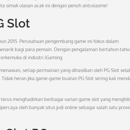
ita simak ulasan acak ini dengan penuh antusiasme!
G Slot
tahun 2015. Perusahaan pengembang game ini fokus dalam
 menarik bagi para pemain. Dengan pengalaman bertahun-tahu
terkemuka di industri iGaming.
menawan, setiap permainan yang dihasilkan oleh PG Slot sela
. Tidak heran jika game-game buatan PG Slot sering kali men
t terus menghadirkan berbagai varian game slot yang menghi
ercaya oleh banyak situs judi online sebagai salah satu provi