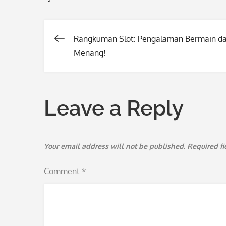
Rangkuman Slot: Pengalaman Bermain d
Post
Menang!
navigation
Leave a Reply
Your email address will not be published.
Required f
Comment
*