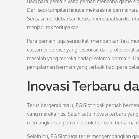
Bagi para pemain yang pernah mencoba game slot
Dari segi tampilan hingga mekanisme permainan,
Sensasi mendebarkan ketika mendapatkan kombi
menjadi tak terlupakan.
Para pemain juga sering kali memberikan testimon
customer service yang responsif dan profesiona
masalah yang mereka hadapi selama bermain. Ha
pengalaman bermain yang terbaik bagi para pel
Inovasi Terbaru da
Terus bergerak maju, PG Slot tidak pernah berhe
yang mereka rilis. Salah satu inovasi terbaru yan
memungkinkan pemain untuk bermain bersama d
Selain itu, PG Slot juga terus mengembangkan gam